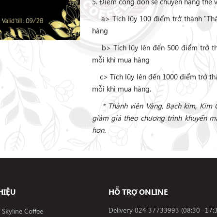
5. Điểm cộng dồn sẽ chuyển hạng thẻ v
a> Tích lũy 100 điểm trở thành "Thà
hàng
b> Tích lũy lên đến 500 điểm trở th
mỗi khi mua hàng
c> Tích lũy lên đến 1000 điểm trở th
mỗi khi mua hàng.
* Thành viên Vàng, Bạch kim, Kim 
giảm giá theo chương trình khuyến mạ
hơn.
HIỆU
HỖ TRỢ ONLINE
Delivery
024 37733993
(08:30 -17:
c Skyline Coffee