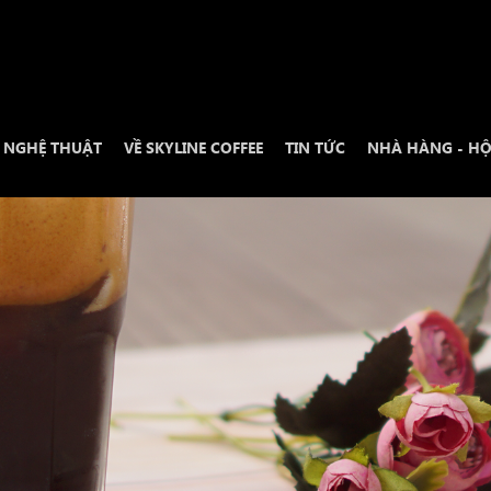
N NGHỆ THUẬT
VỀ SKYLINE COFFEE
TIN TỨC
NHÀ HÀNG - HỘ