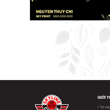
GIỚI T
Tin tứ