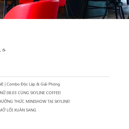
1 ☕
E | Combo Độc Lập & Giải Phóng
Ữ 08.03 CÙNG SKYLINE COFFEE!
HƯỞNG THỨC MINISHOW TẠI SKYLINE!
MỞ LỐI XUÂN SANG