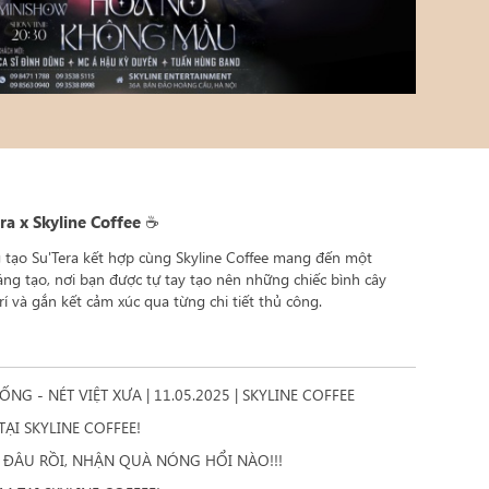
 x Skyline Coffee ☕
 tạo Su'Tera kết hợp cùng Skyline Coffee mang đến một
ng tạo, nơi bạn được tự tay tạo nên những chiếc bình cây
rí và gắn kết cảm xúc qua từng chi tiết thủ công.
 - NÉT VIỆT XƯA | 11.05.2025 | SKYLINE COFFEE
ẠI SKYLINE COFFEE!
I ĐÂU RỒI, NHẬN QUÀ NÓNG HỔI NÀO!!!