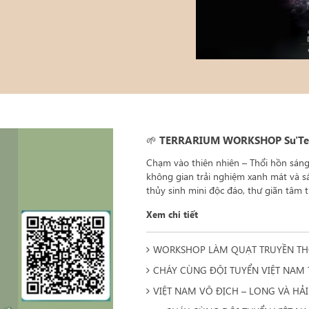
🌱 TERRARIUM WORKSHOP Su'Tera
Chạm vào thiên nhiên – Thổi hồn sáng
không gian trải nghiệm xanh mát và sá
thủy sinh mini độc đáo, thư giãn tâm t
Xem chi tiết
WORKSHOP LÀM QUẠT TRUYỀN THỐNG
CHÁY CÙNG ĐỘI TUYỂN VIỆT NAM T
VIỆT NAM VÔ ĐỊCH – LONG VÀ HẢ