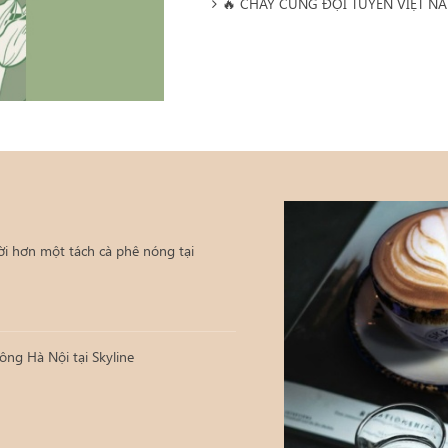
🔥 CHÁY CÙNG ĐỘI TUYỂN VIỆT NAM
vời hơn một tách cà phê nóng tại
ông Hà Nội tại Skyline