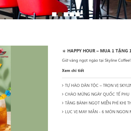
☀️ HAPPY HOUR – MUA 1 TẶNG 
Giờ vàng ngọt ngào tại Skyline Coffee!
Xem chi tiết
TỰ HÀO DÂN TỘC – TRỌN VỊ SKYLIN
CHÀO MỪNG NGÀY QUỐC TẾ PHỤ N
TẶNG BÁNH NGỌT MIỄN PHÍ KHI T
LỤC VỊ MAY MẮN - 6 MÓN NGON 