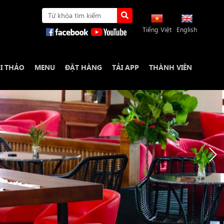
Tiếng Việt
English
I THẢO
MENU
ĐẶT HÀNG
TẢI APP
THÀNH VIÊN