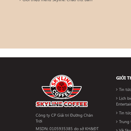
GIỚI T
Tin tứ
Lịch b
Enterta
Tin tứ
Công ty CP Giải trí Đường Chân
Trời
Trung 
MSDN: 0105935385 do sở KH&ĐT
Về Sky