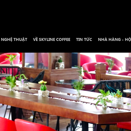
N NGHỆ THUẬT
VỀ SKYLINE COFFEE
TIN TỨC
NHÀ HÀNG - HỘ