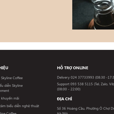
HIỆU
HỖ TRỢ ONLINE
Delivery
024 37733993
(08:30 -17:
c Skyline Coffee
Support
093 538 5115 (Tel, Zalo, Vib
iểu diễn Skyline
(08:00 - 22:00)
inment
c khuyến mãi
ĐỊA CHỈ
tâm biểu diễn nghệ thuật
Số 36 Hoàng Cầu, Phường Ô Chợ Dừ
line Coffee
Hà Nội